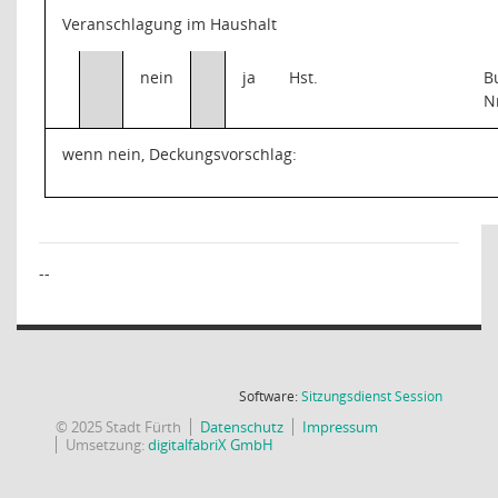
Veranschlagung im Haushalt
nein
ja
Hst.
B
N
wenn nein, Deckungsvorschlag:
--
(Wird in
Software:
Sitzungsdienst
Session
© 2025 Stadt Fürth
Datenschutz
Impressum
Umsetzung:
digitalfabriX GmbH