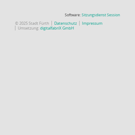
(Wird in
Software:
Sitzungsdienst
Session
© 2025 Stadt Fürth
Datenschutz
Impressum
Umsetzung:
digitalfabriX GmbH