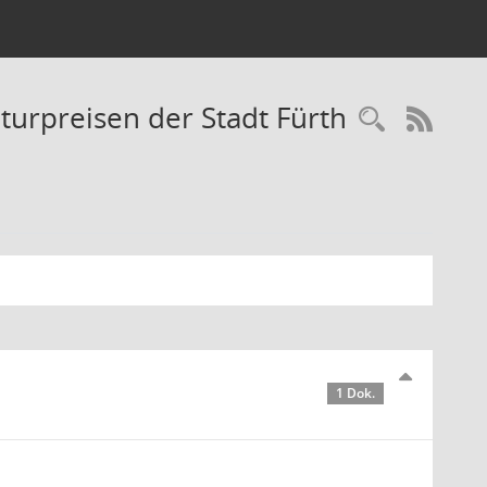
turpreisen der Stadt Fürth
Recherc
RSS-
1 Dok.