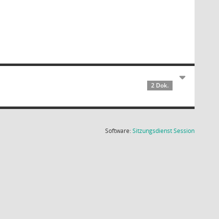
2 Dok.
(Wird in
Software:
Sitzungsdienst
Session