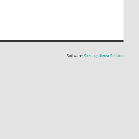
(Wird in
Software:
Sitzungsdienst
Session