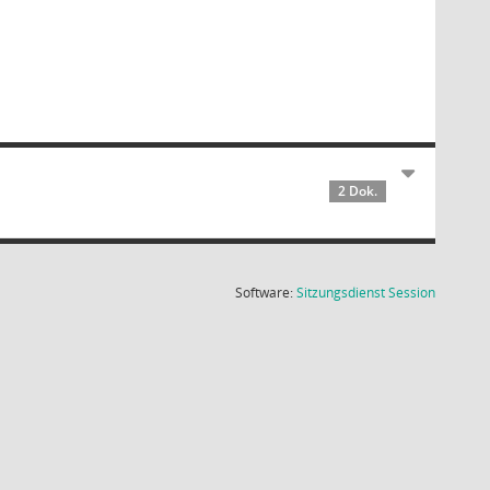
2 Dok.
(Wird in
Software:
Sitzungsdienst
Session