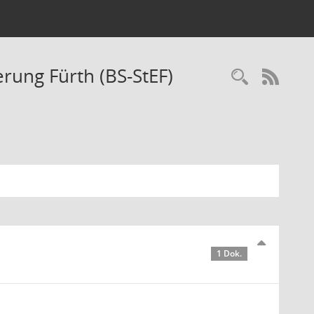
rung Fürth (BS-StEF)
Recherc
RSS-
1 Dok.