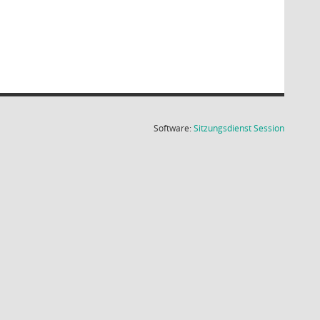
(Wird in
Software:
Sitzungsdienst
Session