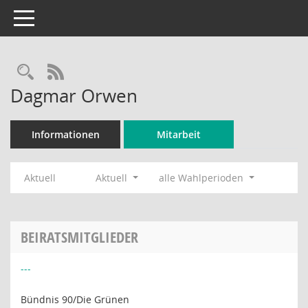
Toggle navigation
Rechercheauswahl
RSS-Feed
Dagmar Orwen
Informationen
Mitarbeit
Aktuell
Aktuell
alle Wahlperioden
BEIRATSMITGLIEDER
---
Bündnis 90/Die Grünen