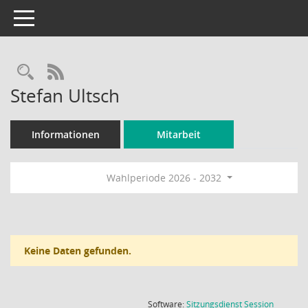
Toggle navigation
Rechercheauswahl
RSS-Feed
Stefan Ultsch
Informationen
Mitarbeit
Wahlperiode 2026 - 2032
Keine Daten gefunden.
(Wird in
Software:
Sitzungsdienst
Session