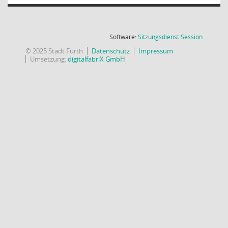
(Wird in
Software:
Sitzungsdienst
Session
© 2025 Stadt Fürth
Datenschutz
Impressum
Umsetzung:
digitalfabriX GmbH