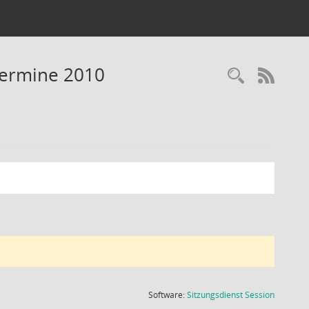
Termine 2010
Recherc
RSS-
(Wird in
Software:
Sitzungsdienst
Session