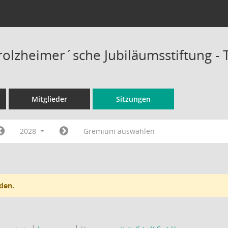
rolzheimer´sche Jubiläumsstiftung -
Mitglieder
Sitzungen
2028
Gremium auswählen
den.