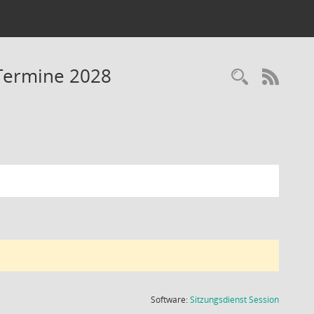
 Termine 2028
Recherc
RSS-
(Wird in
Software:
Sitzungsdienst
Session