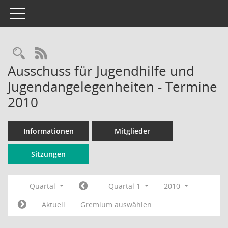
Toggle navigation
Rechercheauswahl
RSS-Feed
Ausschuss für Jugendhilfe und
Jugendangelegenheiten - Termine
2010
Informationen
Mitglieder
Sitzungen
Quartal
Quartal 1
2010
Aktuell
Gremium auswählen