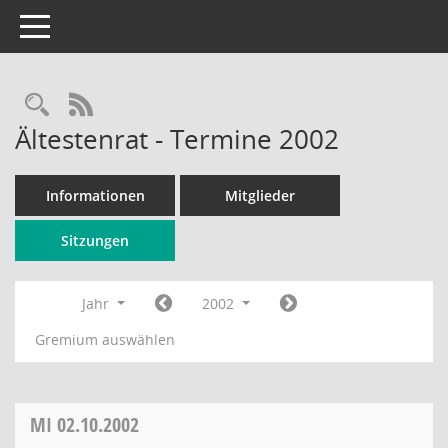
Toggle navigation
Rechercheauswahl
RSS-Feed
Ältestenrat - Termine 2002
Informationen
Mitglieder
Sitzungen
Jahr
2002
Gremium auswählen
MI
02.10.2002