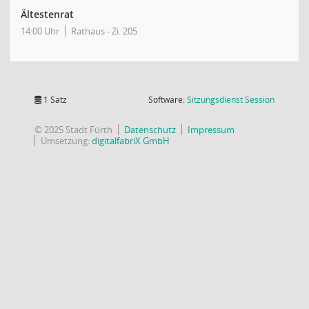
Ältestenrat
14:00 Uhr
Rathaus - Zi. 205
(Wird in
1 Satz
Software:
Sitzungsdienst
Session
© 2025 Stadt Fürth
Datenschutz
Impressum
Umsetzung:
digitalfabriX GmbH