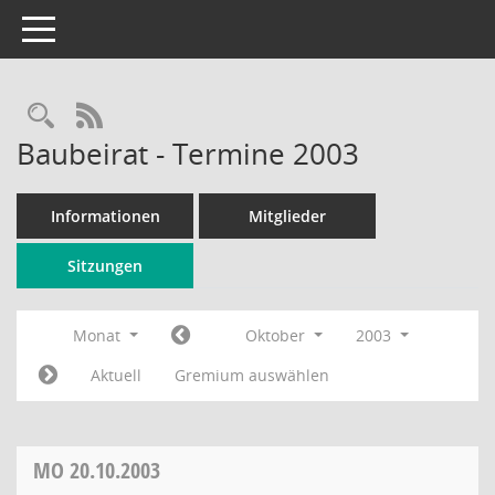
Toggle navigation
Rechercheauswahl
RSS-Feed
Baubeirat - Termine 2003
Informationen
Mitglieder
Sitzungen
Monat
Oktober
2003
Aktuell
Gremium auswählen
MO
20.10.2003