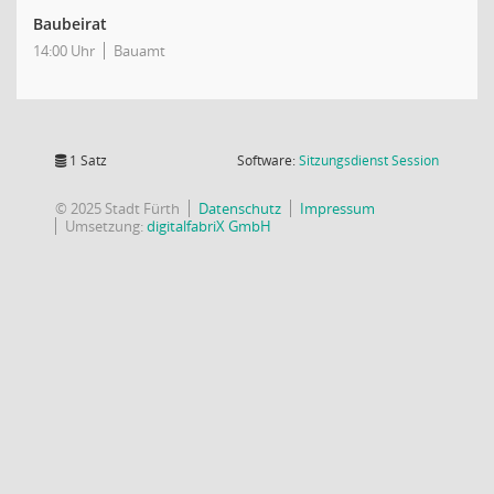
Baubeirat
14:00 Uhr
Bauamt
(Wird in
1 Satz
Software:
Sitzungsdienst
Session
© 2025 Stadt Fürth
Datenschutz
Impressum
Umsetzung:
digitalfabriX GmbH