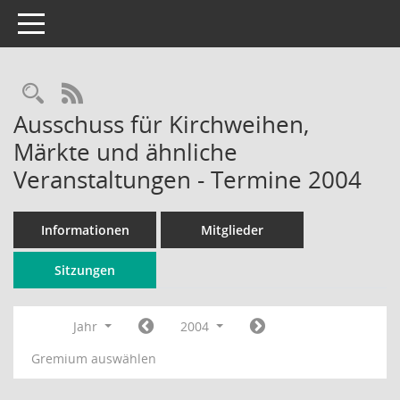
Toggle navigation
Rechercheauswahl
RSS-Feed
Ausschuss für Kirchweihen,
Märkte und ähnliche
Veranstaltungen - Termine 2004
Informationen
Mitglieder
Sitzungen
Jahr
2004
Gremium auswählen