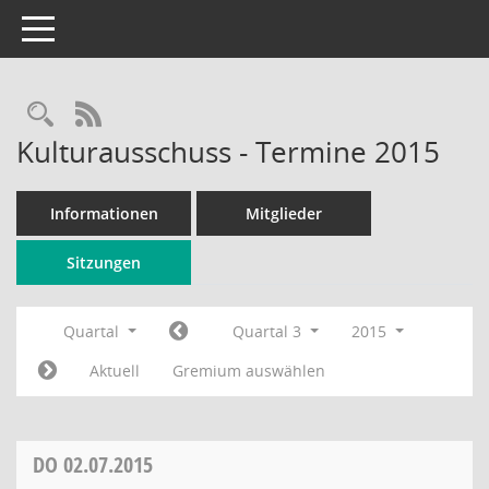
Toggle navigation
Rechercheauswahl
RSS-Feed
Kulturausschuss - Termine 2015
Informationen
Mitglieder
Sitzungen
Quartal
Quartal 3
2015
Aktuell
Gremium auswählen
DO
02.07.2015