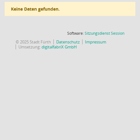
Keine Daten gefunden.
(Wird in
Software:
Sitzungsdienst
Session
© 2025 Stadt Fürth
Datenschutz
Impressum
Umsetzung:
digitalfabriX GmbH