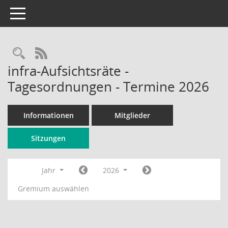
Toggle navigation
Rechercheauswahl
RSS-Feed
infra-Aufsichtsräte -
Tagesordnungen - Termine 2026
Informationen
Mitglieder
Sitzungen
Jahr
2026
Gremium auswählen