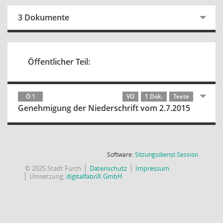
3 Dokumente
Öffentlicher Teil:
Ö 1
VO
1 Dok.
Texte
Genehmigung der Niederschrift vom 2.7.2015
(Wird in
Software:
Sitzungsdienst
Session
© 2025 Stadt Fürth
Datenschutz
Impressum
Umsetzung:
digitalfabriX GmbH