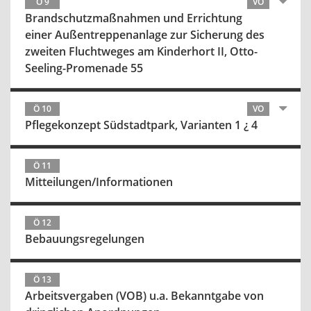
Ö 9
VO
Brandschutzmaßnahmen und Errichtung
einer Außentreppenanlage zur Sicherung des
zweiten Fluchtweges am Kinderhort II, Otto-
Seeling-Promenade 55
Ö 10
VO
Pflegekonzept Südstadtpark, Varianten 1 ¿ 4
Ö 11
Mitteilungen/Informationen
Ö 12
Bebauungsregelungen
Ö 13
Arbeitsvergaben (VOB) u.a. Bekanntgabe von