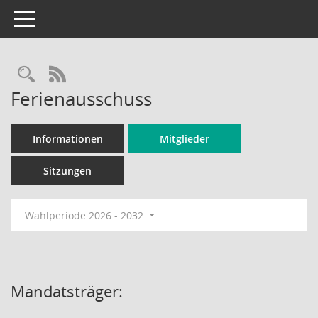
Toggle navigation
Rechercheauswahl
RSS-Feed
Ferienausschuss
Informationen
Mitglieder
Sitzungen
Wahlperiode 2026 - 2032
Mandatsträger: