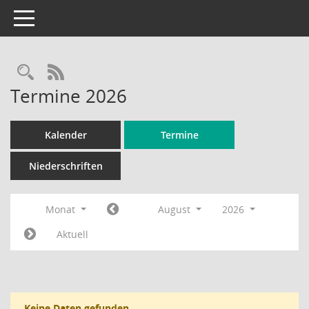
Toggle navigation
Rechercheauswahl
RSS-Feed
Termine 2026
Kalender
Termine
Niederschriften
Monat
August
2026
Aktuell
Keine Daten gefunden.