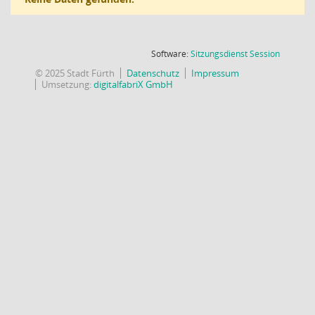
(Wird in
Software:
Sitzungsdienst
Session
© 2025 Stadt Fürth
Datenschutz
Impressum
Umsetzung:
digitalfabriX GmbH