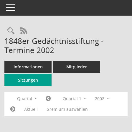
Toggle navigation
Rechercheauswahl
RSS-Feed
1848er Gedächtnisstiftung -
Termine 2002
Informationen
Mitglieder
Sitzungen
Quartal
Quartal 1
2002
Aktuell
Gremium auswählen