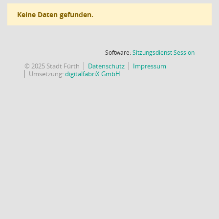
Keine Daten gefunden.
(Wird in
Software:
Sitzungsdienst
Session
© 2025 Stadt Fürth
Datenschutz
Impressum
Umsetzung:
digitalfabriX GmbH