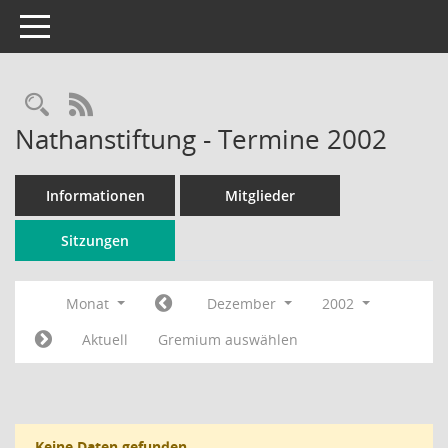
Toggle navigation
Rechercheauswahl
RSS-Feed
Nathanstiftung - Termine 2002
Informationen
Mitglieder
Sitzungen
Monat
Dezember
2002
Aktuell
Gremium auswählen
Keine Daten gefunden.