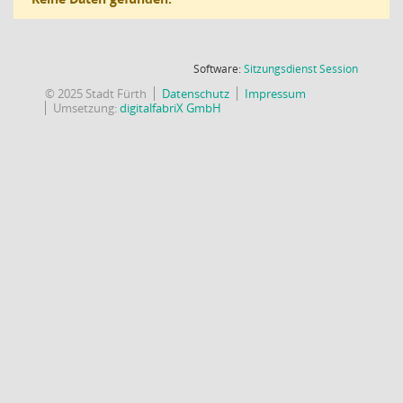
(Wird in
Software:
Sitzungsdienst
Session
© 2025 Stadt Fürth
Datenschutz
Impressum
Umsetzung:
digitalfabriX GmbH