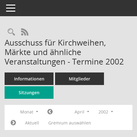
Toggle navigation
Rechercheauswahl
RSS-Feed
Ausschuss für Kirchweihen,
Märkte und ähnliche
Veranstaltungen - Termine 2002
Informationen
Mitglieder
Sitzungen
Monat
April
2002
Aktuell
Gremium auswählen