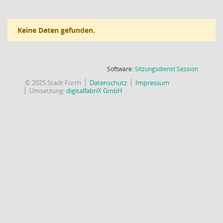
Keine Daten gefunden.
(Wird in
Software:
Sitzungsdienst
Session
© 2025 Stadt Fürth
Datenschutz
Impressum
Umsetzung:
digitalfabriX GmbH