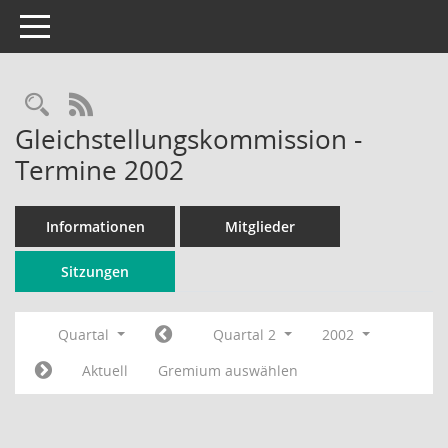
Toggle navigation
Rechercheauswahl
RSS-Feed
Gleichstellungskommission -
Termine 2002
Informationen
Mitglieder
Sitzungen
Quartal
Quartal 2
2002
Aktuell
Gremium auswählen