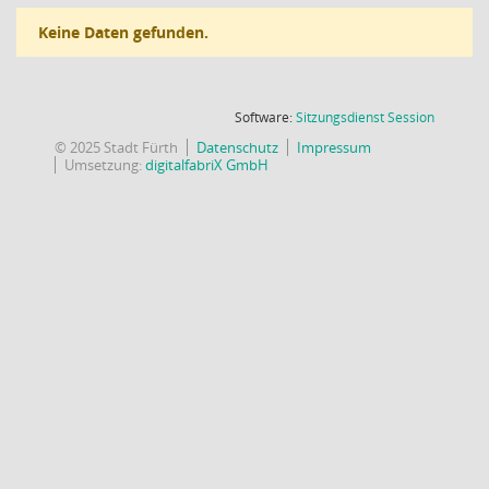
Keine Daten gefunden.
(Wird in
Software:
Sitzungsdienst
Session
© 2025 Stadt Fürth
Datenschutz
Impressum
Umsetzung:
digitalfabriX GmbH