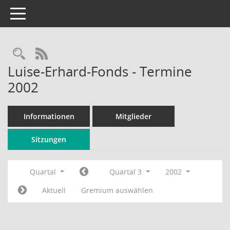
Toggle navigation
Rechercheauswahl
RSS-Feed
Luise-Erhard-Fonds - Termine
2002
Informationen
Mitglieder
Sitzungen
Quartal
Quartal 3
2002
Aktuell
Gremium auswählen