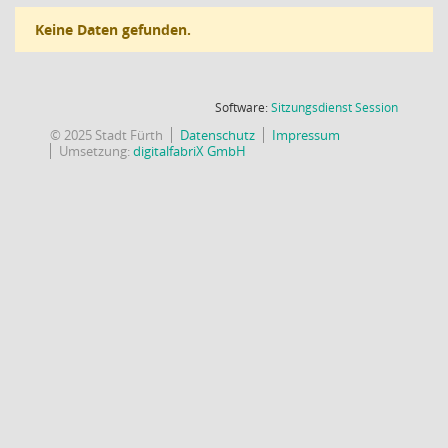
Keine Daten gefunden.
(Wird in
Software:
Sitzungsdienst
Session
© 2025 Stadt Fürth
Datenschutz
Impressum
Umsetzung:
digitalfabriX GmbH