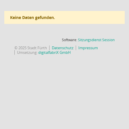
Keine Daten gefunden.
(Wird in
Software:
Sitzungsdienst
Session
© 2025 Stadt Fürth
Datenschutz
Impressum
Umsetzung:
digitalfabriX GmbH