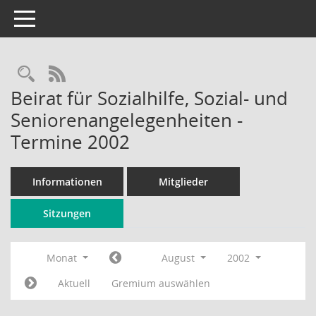
Toggle navigation
Rechercheauswahl
RSS-Feed
Beirat für Sozialhilfe, Sozial- und
Seniorenangelegenheiten -
Termine 2002
Informationen
Mitglieder
Sitzungen
Monat
August
2002
Aktuell
Gremium auswählen