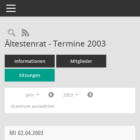
Toggle navigation
Rechercheauswahl
RSS-Feed
Ältestenrat - Termine 2003
Informationen
Mitglieder
Sitzungen
Jahr
2003
Gremium auswählen
MI
02.04.2003