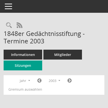
Toggle navigation
Rechercheauswahl
RSS-Feed
1848er Gedächtnisstiftung -
Termine 2003
Informationen
Mitglieder
Sitzungen
Jahr
2003
Gremium auswählen