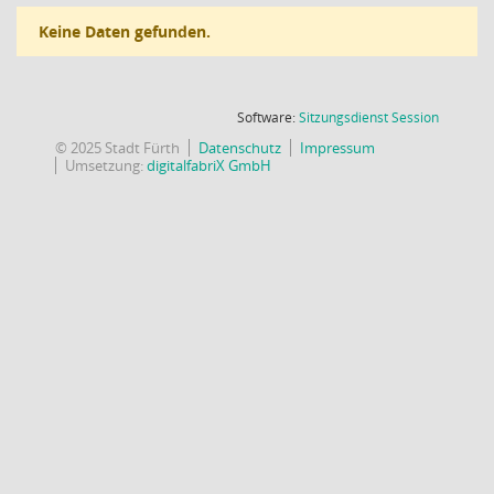
Keine Daten gefunden.
(Wird in
Software:
Sitzungsdienst
Session
© 2025 Stadt Fürth
Datenschutz
Impressum
Umsetzung:
digitalfabriX GmbH