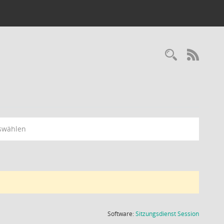
Recherc
RSS-
swählen
(Wird in
Software:
Sitzungsdienst
Session