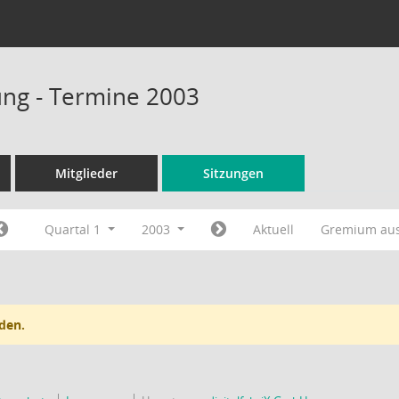
ung - Termine 2003
Mitglieder
Sitzungen
Quartal 1
2003
Aktuell
Gremium au
den.