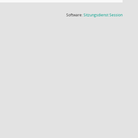
(Wird in
Software:
Sitzungsdienst
Session