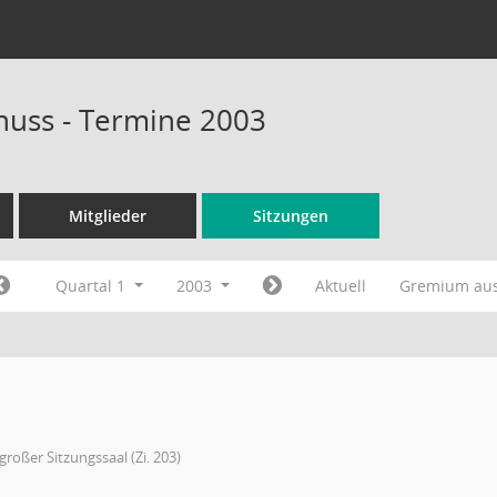
huss - Termine 2003
Mitglieder
Sitzungen
Quartal 1
2003
Aktuell
Gremium au
großer Sitzungssaal (Zi. 203)