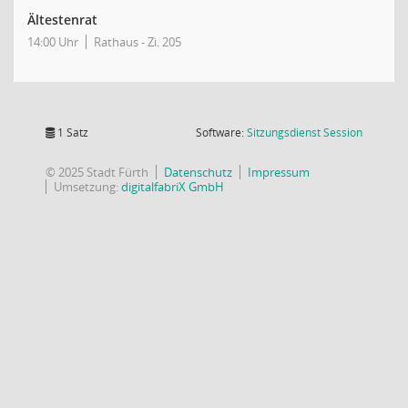
Ältestenrat
14:00 Uhr
Rathaus - Zi. 205
(Wird in
1 Satz
Software:
Sitzungsdienst
Session
© 2025 Stadt Fürth
Datenschutz
Impressum
Umsetzung:
digitalfabriX GmbH