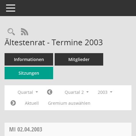
Toggle navigation
Rechercheauswahl
RSS-Feed
Ältestenrat - Termine 2003
Informationen
Mitglieder
Sitzungen
Quartal
Quartal 2
2003
Aktuell
Gremium auswählen
MI
02.04.2003