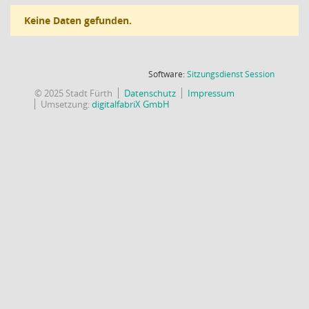
Keine Daten gefunden.
(Wird in
Software:
Sitzungsdienst
Session
© 2025 Stadt Fürth
Datenschutz
Impressum
Umsetzung:
digitalfabriX GmbH