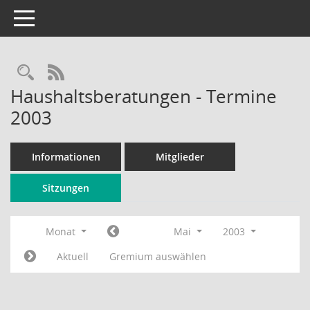
Toggle navigation
Rechercheauswahl
RSS-Feed
Haushaltsberatungen - Termine
2003
Informationen
Mitglieder
Sitzungen
Monat
Mai
2003
Aktuell
Gremium auswählen