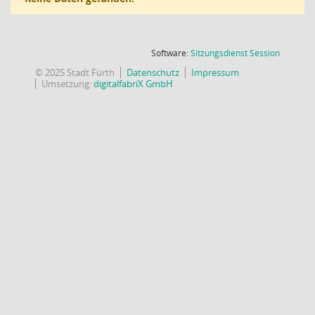
(Wird in
Software:
Sitzungsdienst
Session
© 2025 Stadt Fürth
Datenschutz
Impressum
Umsetzung:
digitalfabriX GmbH