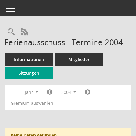
Toggle navigation
Rechercheauswahl
RSS-Feed
Ferienausschuss - Termine 2004
Informationen
Mitglieder
Sitzungen
Jahr
2004
Gremium auswählen
Keine Daten gefunden.