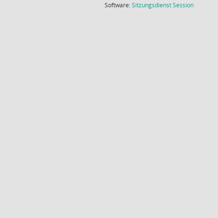
(Wird in
Software:
Sitzungsdienst
Session