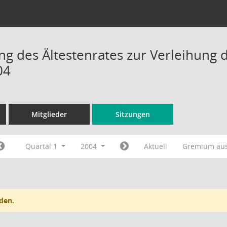
ng des Ältestenrates zur Verleihung d
04
Mitglieder
Sitzungen
Quartal 1
2004
Aktuell
Gremium au
den.