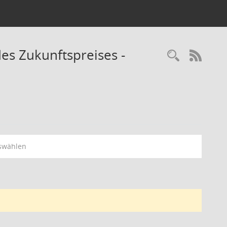
es Zukunftspreises -
Recherc
RSS-
swählen