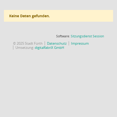
Keine Daten gefunden.
(Wird in
Software:
Sitzungsdienst
Session
© 2025 Stadt Fürth
Datenschutz
Impressum
Umsetzung:
digitalfabriX GmbH