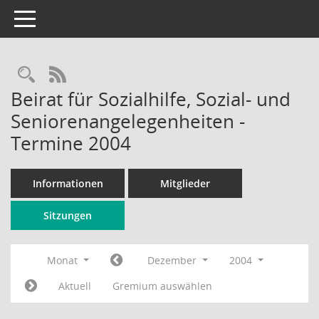
Toggle navigation
Rechercheauswahl
RSS-Feed
Beirat für Sozialhilfe, Sozial- und
Seniorenangelegenheiten -
Termine 2004
Informationen
Mitglieder
Sitzungen
Monat
Dezember
2004
Aktuell
Gremium auswählen