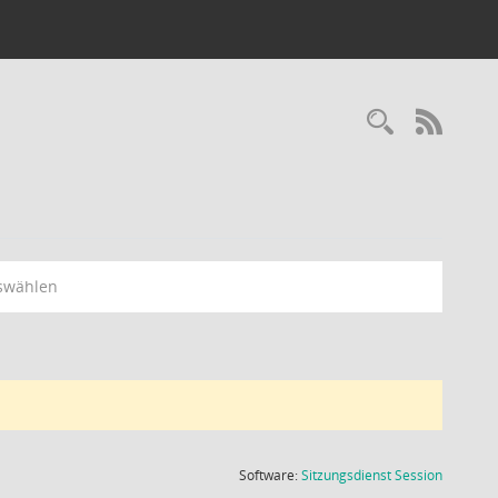
Recherc
RSS-
swählen
(Wird in
Software:
Sitzungsdienst
Session