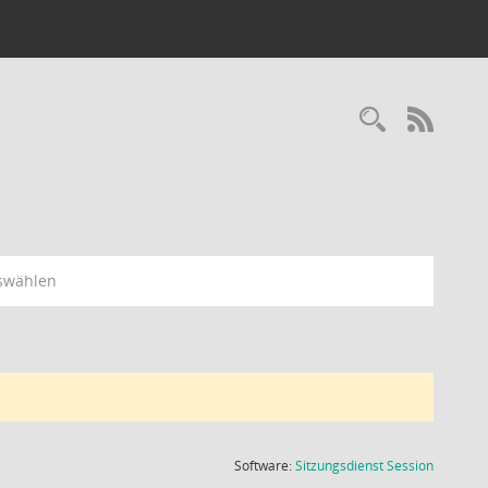
Recherc
RSS-
swählen
(Wird in
Software:
Sitzungsdienst
Session