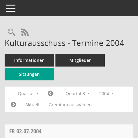
Toggle navigation
Rechercheauswahl
RSS-Feed
Kulturausschuss - Termine 2004
Informationen
Mitglieder
Sitzungen
Quartal
Quartal 3
2004
Aktuell
Gremium auswählen
FR
02.07.2004