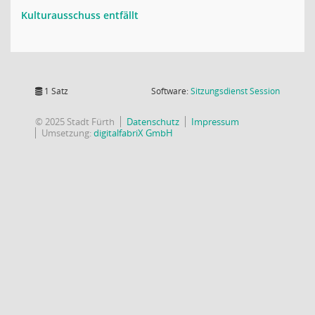
Kulturausschuss entfällt
(Wird in
1 Satz
Software:
Sitzungsdienst
Session
© 2025 Stadt Fürth
Datenschutz
Impressum
Umsetzung:
digitalfabriX GmbH