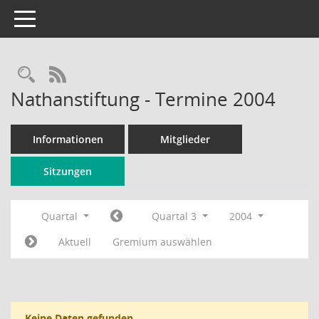
Toggle navigation
Rechercheauswahl
RSS-Feed
Nathanstiftung - Termine 2004
Informationen
Mitglieder
Sitzungen
Quartal
Quartal 3
2004
Aktuell
Gremium auswählen
Keine Daten gefunden.