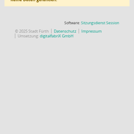
(Wird in
Software:
Sitzungsdienst
Session
© 2025 Stadt Fürth
Datenschutz
Impressum
Umsetzung:
digitalfabriX GmbH