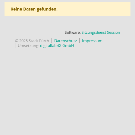
Keine Daten gefunden.
(Wird in
Software:
Sitzungsdienst
Session
© 2025 Stadt Fürth
Datenschutz
Impressum
Umsetzung:
digitalfabriX GmbH