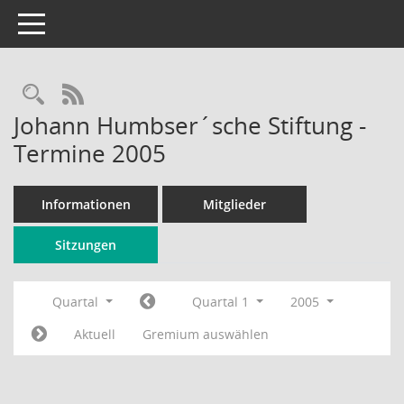
Toggle navigation
Rechercheauswahl
RSS-Feed
Johann Humbser´sche Stiftung -
Termine 2005
Informationen
Mitglieder
Sitzungen
Quartal
Quartal 1
2005
Aktuell
Gremium auswählen