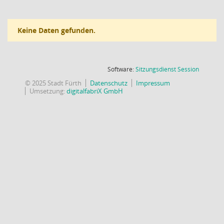
Keine Daten gefunden.
(Wird in
Software:
Sitzungsdienst
Session
© 2025 Stadt Fürth
Datenschutz
Impressum
Umsetzung:
digitalfabriX GmbH