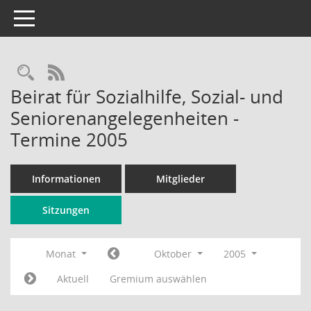
Toggle navigation
Rechercheauswahl
RSS-Feed
Beirat für Sozialhilfe, Sozial- und
Seniorenangelegenheiten -
Termine 2005
Informationen
Mitglieder
Sitzungen
Monat
Oktober
2005
Aktuell
Gremium auswählen