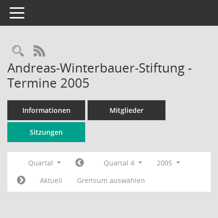
Toggle navigation
Rechercheauswahl
RSS-Feed
Andreas-Winterbauer-Stiftung -
Termine 2005
Informationen
Mitglieder
Sitzungen
Quartal
Quartal 4
2005
Aktuell
Gremium auswählen