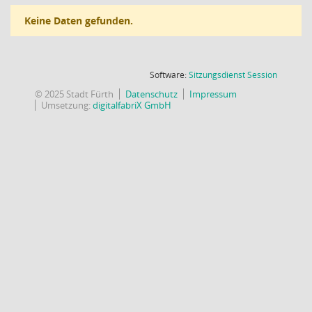
Keine Daten gefunden.
(Wird in
Software:
Sitzungsdienst
Session
© 2025 Stadt Fürth
Datenschutz
Impressum
Umsetzung:
digitalfabriX GmbH