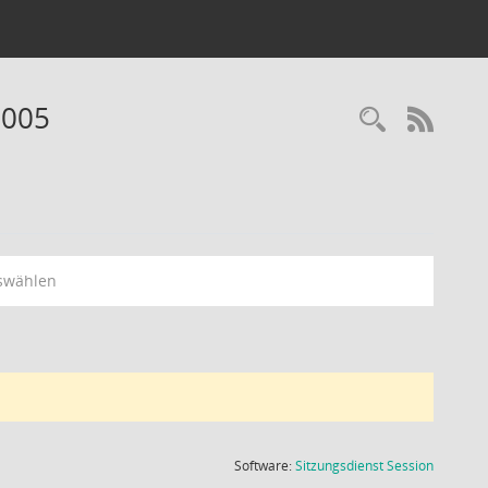
2005
Recherc
RSS-
swählen
(Wird in
Software:
Sitzungsdienst
Session