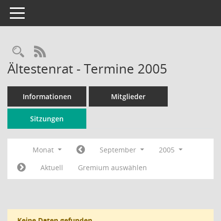
Toggle navigation
Rechercheauswahl
RSS-Feed
Ältestenrat - Termine 2005
Informationen
Mitglieder
Sitzungen
Monat
September
2005
Aktuell
Gremium auswählen
Keine Daten gefunden.