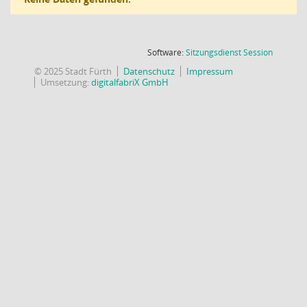
(Wird in
Software:
Sitzungsdienst
Session
© 2025 Stadt Fürth
Datenschutz
Impressum
Umsetzung:
digitalfabriX GmbH