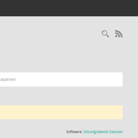
Recherc
RSS-
swählen
(Wird in
Software:
Sitzungsdienst
Session