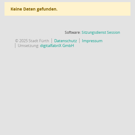
Keine Daten gefunden.
(Wird in
Software:
Sitzungsdienst
Session
© 2025 Stadt Fürth
Datenschutz
Impressum
Umsetzung:
digitalfabriX GmbH