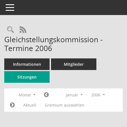
Toggle navigation
Rechercheauswahl
RSS-Feed
Gleichstellungskommission -
Termine 2006
Informationen
Mitglieder
Sitzungen
Monat
Januar
2006
Aktuell
Gremium auswählen