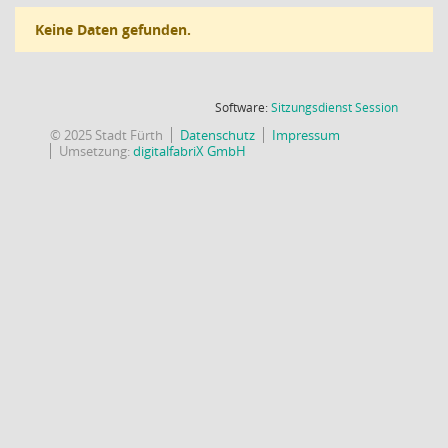
Keine Daten gefunden.
(Wird in
Software:
Sitzungsdienst
Session
© 2025 Stadt Fürth
Datenschutz
Impressum
Umsetzung:
digitalfabriX GmbH