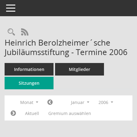
Toggle navigation
Rechercheauswahl
RSS-Feed
Heinrich Berolzheimer´sche
Jubiläumsstiftung - Termine 2006
Informationen
Mitglieder
Sitzungen
Monat
Januar
2006
Aktuell
Gremium auswählen