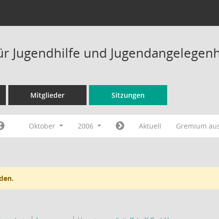
ür Jugendhilfe und Jugendangelegenh
Mitglieder
Sitzungen
Oktober
2006
Aktuell
Gremium au
den.