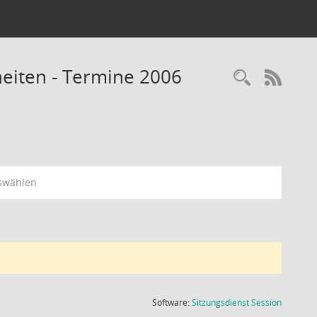
eiten - Termine 2006
Recherc
RSS-
swählen
(Wird in
Software:
Sitzungsdienst
Session