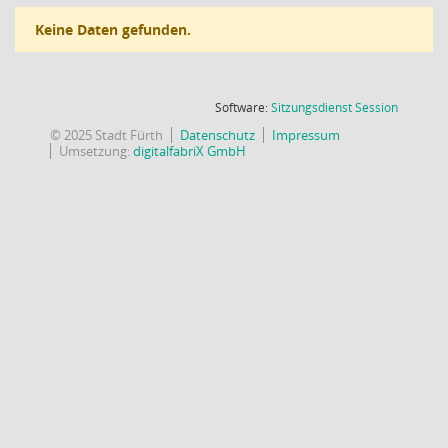
Keine Daten gefunden.
(Wird in
Software:
Sitzungsdienst
Session
© 2025 Stadt Fürth
Datenschutz
Impressum
Umsetzung:
digitalfabriX GmbH