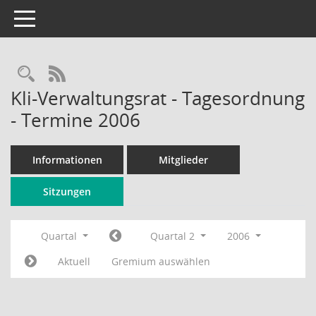
Toggle navigation
Rechercheauswahl
RSS-Feed
Kli-Verwaltungsrat - Tagesordnung
- Termine 2006
Informationen
Mitglieder
Sitzungen
Quartal
Quartal 2
2006
Aktuell
Gremium auswählen